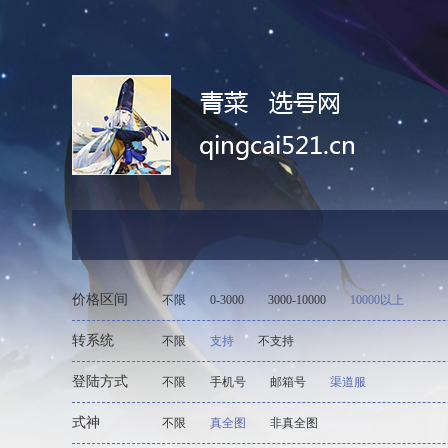
价格区间
不限
0-3000
3000-10000
10000以上
转系统
不限
支持
不支持
登陆方式
不限
手机号
邮箱号
渠道服
式神
不限
真全图
非真全图