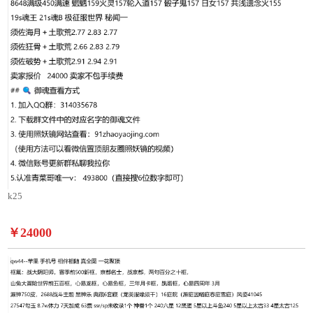
k25
￥24000