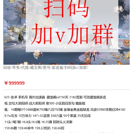
回收/寄售/代推/藏宝阁/黑号/渠道服/扫码加v/加群/
￥999999